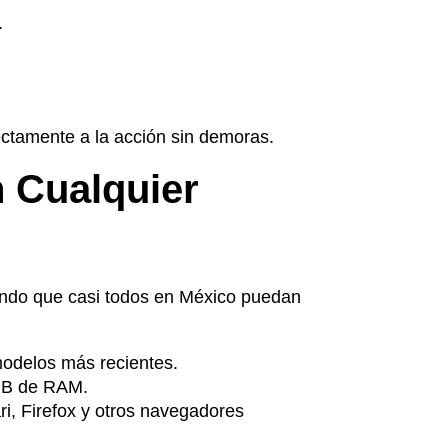
.
rectamente a la acción sin demoras.
n Cualquier
ando que casi todos en México puedan
odelos más recientes.
2GB de RAM.
i, Firefox y otros navegadores