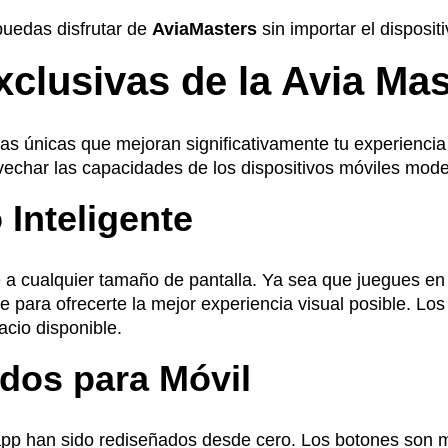
puedas disfrutar de
AviaMasters
sin importar el disposit
xclusivas de la Avia Ma
cas únicas que mejoran significativamente tu experiencia
vechar las capacidades de los dispositivos móviles mod
Inteligente
 a cualquier tamaño de pantalla. Ya sea que juegues en
te para ofrecerte la mejor experiencia visual posible. L
acio disponible.
dos para Móvil
pp han sido rediseñados desde cero. Los botones son 