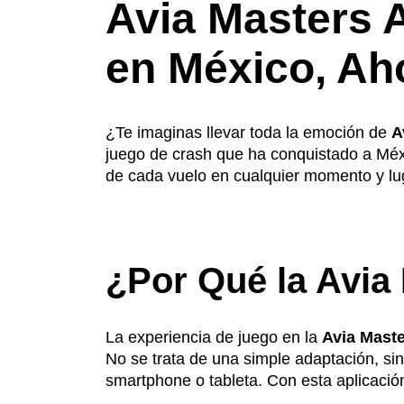
Avia Masters 
en México, Aho
¿Te imaginas llevar toda la emoción de
A
juego de crash que ha conquistado a Méxic
de cada vuelo en cualquier momento y lu
¿Por Qué la Avia
La experiencia de juego en la
Avia Mast
No se trata de una simple adaptación, s
smartphone o tableta. Con esta aplicación