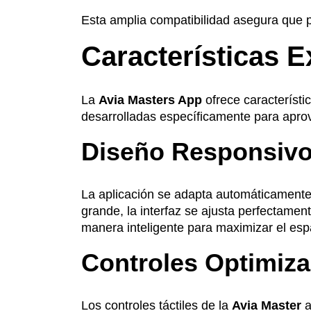
Esta amplia compatibilidad asegura que 
Características E
La
Avia Masters App
ofrece característi
desarrolladas específicamente para apro
Diseño Responsivo 
La aplicación se adapta automáticamente
grande, la interfaz se ajusta perfectamen
manera inteligente para maximizar el esp
Controles Optimiza
Los controles táctiles de la
Avia Master
a