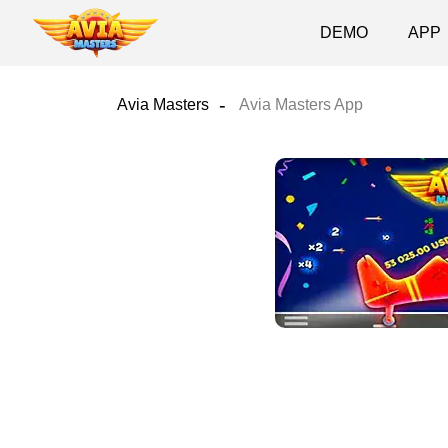
DEMO
APP
Avia Masters
Avia Masters App