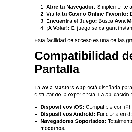
Abre tu Navegador:
Simplemente ab
Visita tu Casino Online Favorito:
D
Encuentra el Juego:
Busca
Avia M
¡A Volar!:
El juego se cargará insta
Esta facilidad de acceso es una de las gr
Compatibilidad d
Pantalla
La
Avia Masters App
está diseñada para
disfrutar de la experiencia. La aplicación
Dispositivos iOS:
Compatible con iPh
Dispositivos Android:
Funciona en di
Navegadores Soportados:
Totalmente
modernos.