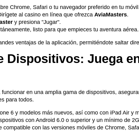
re Chrome, Safari o tu navegador preferido en tu móvil
irígete al casino en línea que ofrezca
AviaMasters
.
aster
y presiona "Jugar".
ntáneamente, listo para que empieces tu aventura aérea.
andes ventajas de la aplicación, permitiéndote saltar di
e Dispositivos: Juega e
 funcionar en una amplia gama de dispositivos, asegur
 es para todos.
one 6 y modelos más nuevos, así como con iPad Air y m
spositivos con Android 6.0 o superior y un mínimo de 
 compatible con las versiones móviles de Chrome, Safar