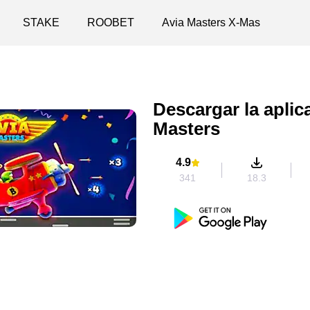
STAKE
ROOBET
Avia Masters X-Mas
Descargar la aplic
Masters
4.9
341
18.3